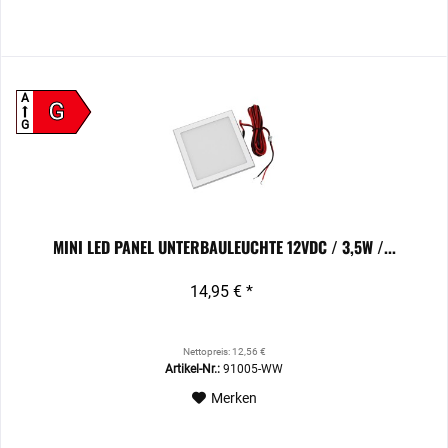
A
G
G
MINI LED PANEL UNTERBAULEUCHTE 12VDC / 3,5W /...
14,95 € *
Nettopreis: 12,56 €
Artikel-Nr.:
91005-WW
Merken