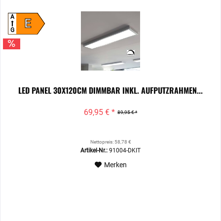
A
E
G
LED PANEL 30X120CM DIMMBAR INKL. AUFPUTZRAHMEN...
69,95 € *
89,95 € *
Nettopreis: 58,78 €
Artikel-Nr.:
91004-DKIT
Merken