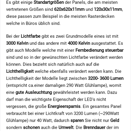
Es gibt einige
Standartgrößen
der Panels, die am meisten
vertretenen Größen sind
620x620x11mm
und
120x30x11mm
,
diese passen zum Beispiel in die meisten Rasterdecken
welche in Büros üblich sind.
Bei der
Lichtfarbe
gibt es zwei Grundmodelle eines ist mit
3000 Kelvin
und das andere mit
4000 Kelvin
ausgestattet. Es
gibt auch Modelle welche mit einer
Fernbedienung
steuerbar
sind und so in der gewünschten Lichtfarbe verändert werden
können. Dies bezieht sich natürlich auch auf die
Lichthelligkeit
welche ebenfalls verändert werden kann. Die
Lichthelligkeit der Modelle liegt zwischen
3200- 3600 Lumen
(entspricht ca.einer damaligen 290 Watt Glühlampe), womit
eine
gute Ausleuchtung
gewährleistet werden kann. Dazu
darf man die wichtigste Eigenschaft der LED's nicht
vergessen, die große
Energieersparnis
. Ein gesamtes Panel
verbraucht bei einer Lichtkraft von 3200 Lumen (~290Watt
Glühlampe) nur 40 Watt, dadurch
sparen
Sie nicht nur
Geld
sondern
schonen
auch die
Umwelt
. Die
Brenndauer
der im