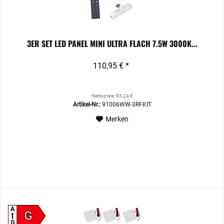
3ER SET LED PANEL MINI ULTRA FLACH 7.5W 3000K...
110,95 € *
Nettopreis: 93,24 €
Artikel-Nr.:
91006WW-3RFKIT
Merken
A
G
G