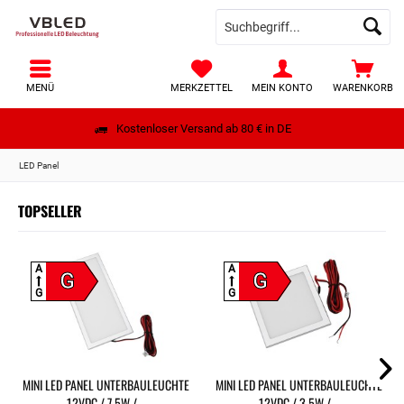
MENÜ
MERKZETTEL
MEIN KONTO
WARENKORB
Kostenloser Versand ab 80 € in DE
LED Panel
TOPSELLER
A
A
G
G
G
G
MINI LED PANEL UNTERBAULEUCHTE
MINI LED PANEL UNTERBAULEUCHTE
12VDC / 7,5W /...
12VDC / 3,5W /...