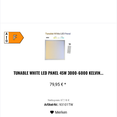
A
F
G
TUNABLE WHITE LED PANEL 45W 3000-6000 KELVIN...
79,95 € *
Nettopreis: 67,18 €
Artikel-Nr.:
93101TW
Merken