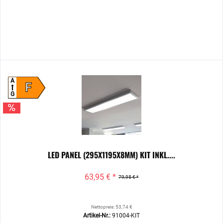
A
F
G
LED PANEL (295X1195X8MM) KIT INKL....
63,95 € *
79,95 € *
Nettopreis: 53,74 €
Artikel-Nr.:
91004-KIT