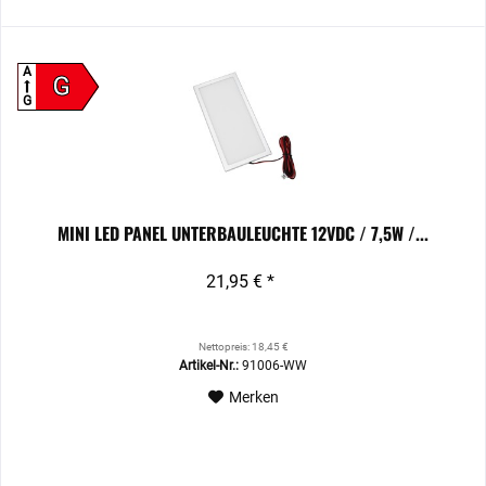
A
G
G
MINI LED PANEL UNTERBAULEUCHTE 12VDC / 7,5W /...
21,95 € *
Nettopreis: 18,45 €
Artikel-Nr.:
91006-WW
Merken