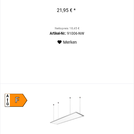
21,95 € *
Nettopreis: 18,45 €
Artikel-Nr.:
91006-NW
Merken
A
F
G