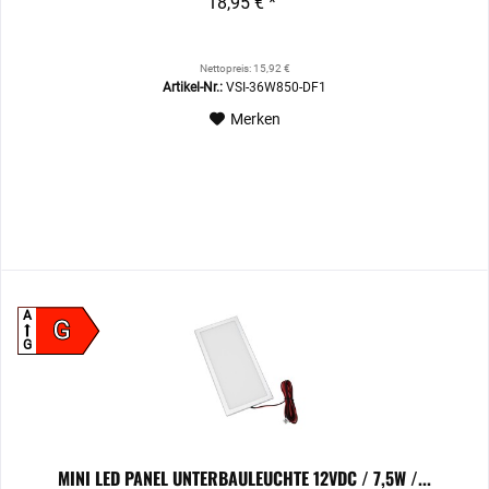
18,95 € *
Nettopreis: 15,92 €
Artikel-Nr.:
VSI-36W850-DF1
Merken
A
G
G
MINI LED PANEL UNTERBAULEUCHTE 12VDC / 7,5W /...