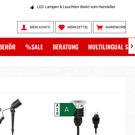
LED Lampen & Leuchten direkt vom Hersteller
MEIN KONTO
MERKZETTEL
WARENKORB
BEHÖR
%SALE
BERATUNG
MULTILINGUAL SH

A
A
A
G
G