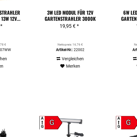
STRAHLER
3W LED MODUL FÜR 12V
6W LE
13W 12V...
GARTENSTRAHLER 3000K
GARTEN
WARMWEISS
 *
19,95 € *
,78 €
Nettopreis: 16,76 €
Ne
107WW
Artikel-Nr.:
22002
Art
chen
Vergleichen
en
Merken
A
A
G
G
G
G