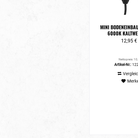
210lm
95lm
500 Lumen
450 Lumen
MINI BODENEINBA
6000K KALTWEI
12,95 €
Nettopreis: 10
Artikel-Nr.:
12
Verglei
Merk