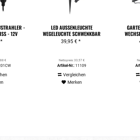
USTRAHLER -
LED AUSSENLEUCHTE W
GARTE
SS - 12V
EGELEUCHTE SCHWENKBAR M
WECHSE
IT...
 *
39,95 € *
,88 €
Nettopreis: 33,57 €
Ne
201CW
Artikel-Nr.:
11109
Art
chen
Vergleichen
en
Merken