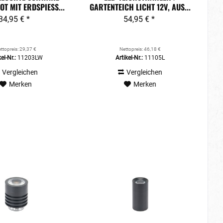
T MIT ERDSPIESS...
GARTENTEICH LICHT 12V, AUS...
34,95 € *
54,95 € *
ttopreis: 29,37 €
Nettopreis: 46,18 €
el-Nr.:
11203LW
Artikel-Nr.:
11105L
Vergleichen
Vergleichen
Merken
Merken