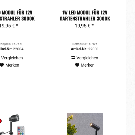
D MODUL FÜR 12V
1W LED MODUL FÜR 12V
STRAHLER 3000K
GARTENSTRAHLER 3000K
WARMWEISS
WARMWEISS
19,95 € *
19,95 € *
ttopreis: 16,76 €
Nettopreis: 16,76 €
ikel-Nr.:
22004
Artikel-Nr.:
22001
Vergleichen
Vergleichen
Merken
Merken