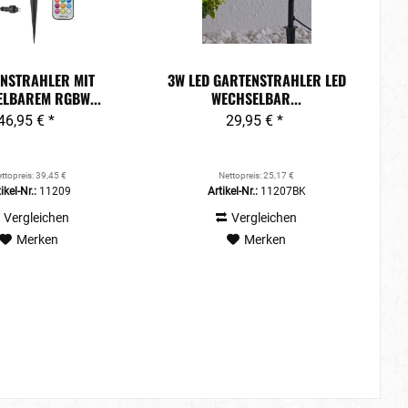
NSTRAHLER MIT
3W LED GARTENSTRAHLER LED
LBAREM RGBW...
WECHSELBAR...
46,95 € *
29,95 € *
ttopreis: 39,45 €
Nettopreis: 25,17 €
ikel-Nr.:
11209
Artikel-Nr.:
11207BK
Vergleichen
Vergleichen
Merken
Merken