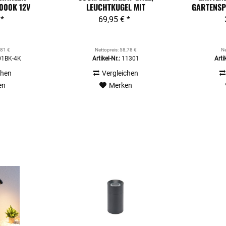
4000K 12V
LEUCHTKUGEL MIT
GARTENSPO
RZ
FARBWECHSEL...
 *
69,95 € *
,81 €
Nettopreis: 58,78 €
Ne
1BK-4K
Artikel-Nr.:
11301
Artik
chen
Vergleichen
en
Merken