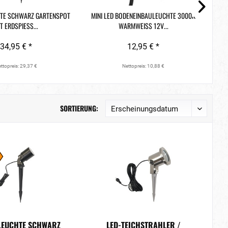
TE SCHWARZ GARTENSPOT
MINI LED BODENEINBAULEUCHTE 3000K
LED 
T ERDSPIESS...
WARMWEISS 12V...
34,95 € *
12,95 € *
ttopreis: 29,37 €
Nettopreis: 10,88 €
SORTIERUNG:
LEUCHTE SCHWARZ
LED-TEICHSTRAHLER /