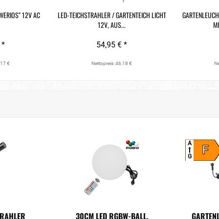
WERIOS" 12V AC
LED-TEICHSTRAHLER / GARTENTEICH LICHT
GARTENLEUCH
12V, AUS...
MI
 *
54,95 € *
,17 €
Nettopreis: 46,18 €
Ne
A
F
G
TRAHLER
30CM LED RGBW-BALL,
GARTEN