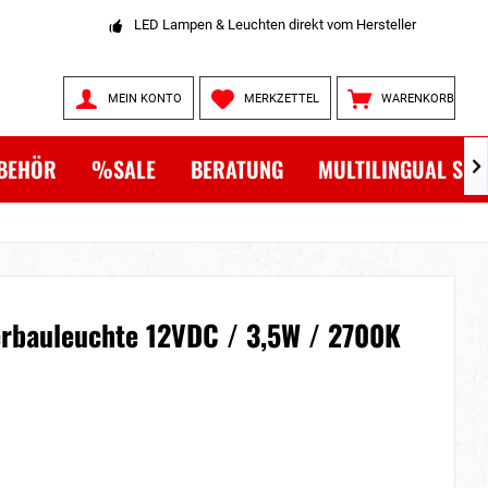
LED Lampen & Leuchten direkt vom Hersteller
MEIN KONTO
MERKZETTEL
WARENKORB
BEHÖR
%SALE
BERATUNG
MULTILINGUAL SH

erbauleuchte 12VDC / 3,5W / 2700K