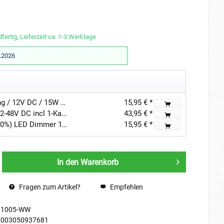
fertig, Lieferzeit ca. 1-3 Werktage
.2026
LED Netzteil Konstantspannung / 12V DC / 15W Ultra Slim Flach IP44
15,95 € *
"INATUS" SET - LED Dimmer 12-48V DC incl 1-Kanal Fernbedienung
43,95 € *
"EZDIM" 3 Stufen (10%-50%-100%) LED Dimmer 12V-24V DC 3A Max für dimmbare LED-Leuchte
15,95 € *
In den
Warenkorb
Fragen zum Artikel?
Empfehlen
91005-WW
4003050937681