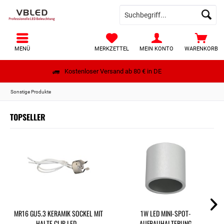
MENÜ
MERKZETTEL
MEIN KONTO
WARENKORB
Kostenloser Versand ab 80 € in DE
Sonstige Produkte
TOPSELLER
MR16 GU5.3 KERAMIK SOCKEL MIT
1W LED MINI-SPOT-
HALTE CLIP LED...
AUFBAUHALTERUNG