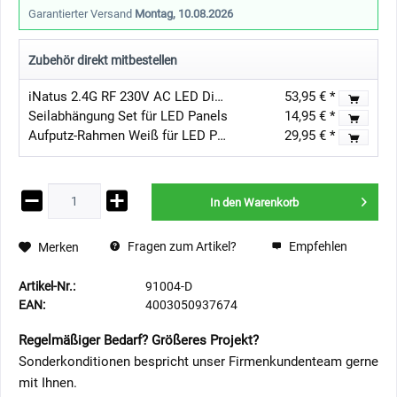
Garantierter Versand
Montag, 10.08.2026
Zubehör direkt mitbestellen
iNatus 2.4G RF 230V AC LED Dimmer System 1 Kanal Fernbedienung mit Dimmer
53,95 € *
Seilabhängung Set für LED Panels
14,95 € *
Aufputz-Rahmen Weiß für LED Panel (120 cm x 30 cm) schneller und einfacher Aufbau
29,95 € *
In den
Warenkorb
Fragen zum Artikel?
Empfehlen
Merken
Artikel-Nr.:
91004-D
EAN:
4003050937674
Regelmäßiger Bedarf? Größeres Projekt?
Sonderkonditionen bespricht unser Firmenkundenteam gerne
mit Ihnen.