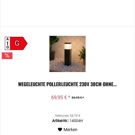
A
G
G
WEGELEUCHTE POLLERLEUCHTE 230V 30CM OHNE...
69,95 € *
84,95 € *
Nettopreis: 58,78 €
Artikel-Nr.:
14004H
Merken