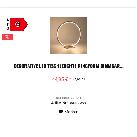
A
G
G
DEKORATIVE LED TISCHLEUCHTE RINGFORM DIMMBAR...
44,95 € *
49,95 € *
Nettopreis: 37,77 €
Artikel-Nr.:
35002WW
Merken