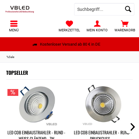
MENÜ
MERKZETTEL
MEIN KONTO
WARENKORB
Kostenloser Versand ab 80 € in DE
%Sale
TOPSELLER
LED COB EINBAUSTRAHLER - RUND -
LED COB EINBAUSTRAHLER - RUND -
WEISS GLÄNZEND - 7W
DRUCKGUSS -...