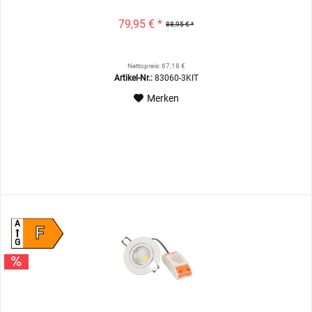
79,95 € *
88,95 € *
Nettopreis: 67,18 €
Artikel-Nr.:
83060-3KIT
Merken
A
F
G