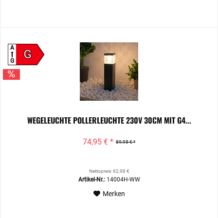
A
G
G
WEGELEUCHTE POLLERLEUCHTE 230V 30CM MIT G4...
74,95 € *
89,95 € *
Nettopreis: 62,98 €
Artikel-Nr.:
14004H-WW
Merken