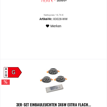
19,95 € *
25,95 € *
Nettopreis: 16,76 €
Artikel-Nr.:
83028-WW
Merken
A
G
G
3ER-SET EINBAULEUCHTEN 3X6W EXTRA FLACH...