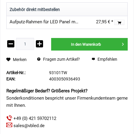
Zubehör direkt mitbestellen
Aufputz-Rahmen für LED Panel mit Klick-System (62 cm x 62 cm)
27,95 € *
In den
Warenkorb
Fragen zum Artikel?
Empfehlen
Merken
Artikel-Nr.:
93101TW
EAN:
4003050936493
Regelmäßiger Bedarf? Größeres Projekt?
Sonderkonditionen bespricht unser Firmenkundenteam gerne
mit Ihnen.
+49 (0) 421 59702112
sales@vbled.de