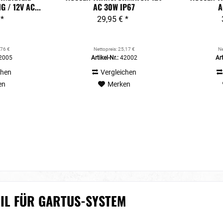
/ 12V AC...
C 30W IP67
C
 *
29,95 € *
,76 €
Nettopreis: 25,17 €
Ne
2005
Artikel-Nr.:
42002
Art
chen
Vergleichen
en
Merken
EIL FÜR GARTUS-SYSTEM