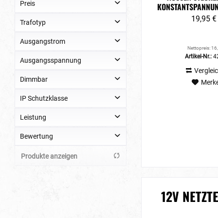
Preis
ONSTANTSPANNUNG 
VBLED
19,95 €
Trafotyp
von
bis
19,95 €
32,95 €
Ausgangstrom
Konstant-Spannung
Nettopreis: 16
Artikel-Nr.:
4
Ausgangsspannung
1750mA
Verglei
Dimmbar
Merk
12V AC
IP Schutzklasse
Nein
Leistung
IP67
Bewertung
12W
45W
Produkte anzeigen
& mehr
21W
& mehr
& mehr
& mehr
12V NETZT