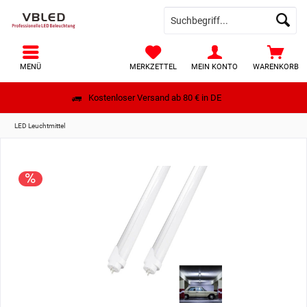
MENÜ
MERKZETTEL
MEIN KONTO
WARENKORB
Kostenloser Versand ab 80 € in DE
LED Leuchtmittel