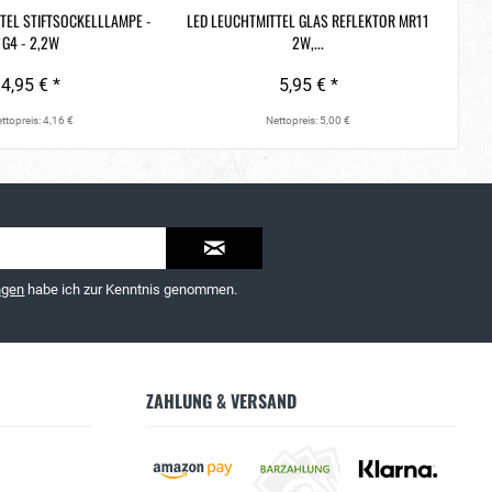
TEL STIFTSOCKELLLAMPE -
LED LEUCHTMITTEL GLAS REFLEKTOR MR11
LE
G4 - 2,2W
2W,...
4,95 € *
5,95 € *
ttopreis: 4,16 €
Nettopreis: 5,00 €
ngen
habe ich zur Kenntnis genommen.
ZAHLUNG & VERSAND