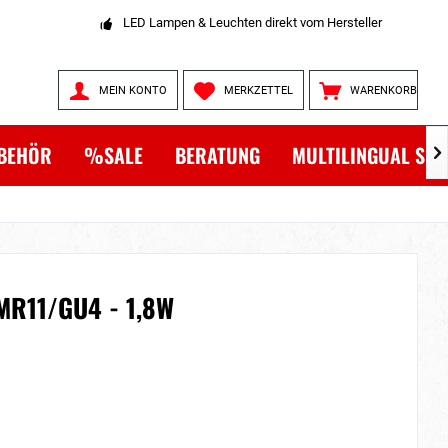
LED Lampen & Leuchten direkt vom Hersteller
MEIN KONTO
MERKZETTEL
WARENKORB
BEHÖR
%SALE
BERATUNG
MULTILINGUAL SH

 MR11/GU4 - 1,8W