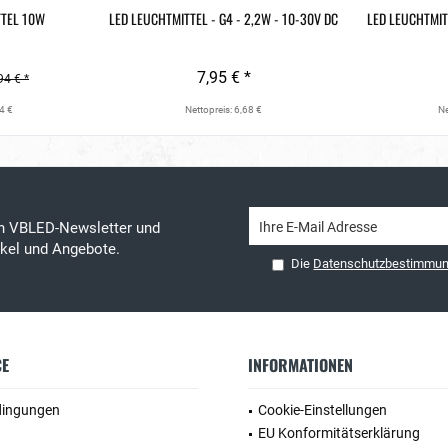
TTEL 10W
LED LEUCHTMITTEL - G4 - 2,2W - 10-30V DC
LED LEUCHTMIT
7,95 € *
94 € *
4 €
Nettopreis: 6,68 €
Ne
en VBLED-Newsletter und
tikel und Angebote.
Die
Datenschutzbestimmu
CE
INFORMATIONEN
dingungen
Cookie-Einstellungen
EU Konformitätserklärung