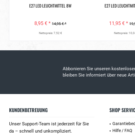
E27 LED LEUCHTMITTEL 8W
E27 LED LEUCHTMI
8,95 € *
11,95 € *
14,95 € *
19,
Nettopreis: 7,52 €
Nettopreis: 10,0
Abbonieren Sie unseren kostenlos
bleiben Sie informiert über neue Ar
KUNDENBETREUUNG
SHOP SERVI
Unser Support-Team ist jederzeit für Sie
Garantiebe
Hilfe / FAQ
da – schnell und unkompliziert.