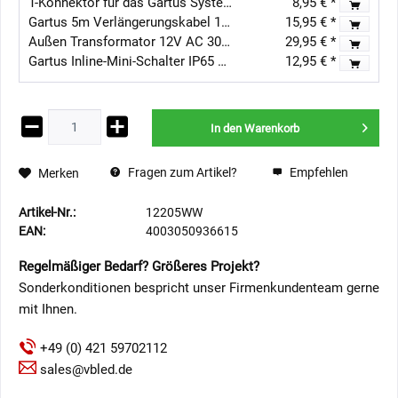
T-Konnektor für das Gartus System 106cm
8,95 € *
Gartus 5m Verlängerungskabel 12V - Außenbereich
15,95 € *
Außen Transformator 12V AC 30W IP67
29,95 € *
Gartus Inline-Mini-Schalter IP65 mit Stecker
12,95 € *
In den
Warenkorb
Fragen zum Artikel?
Empfehlen
Merken
Artikel-Nr.:
12205WW
EAN:
4003050936615
Regelmäßiger Bedarf? Größeres Projekt?
Sonderkonditionen bespricht unser Firmenkundenteam gerne
mit Ihnen.
+49 (0) 421 59702112
sales@vbled.de