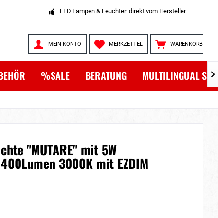
LED Lampen & Leuchten direkt vom Hersteller
MEIN KONTO
MERKZETTEL
WARENKORB
BEHÖR
%SALE
BERATUNG
MULTILINGUAL SH

uchte "MUTARE" mit 5W
C 400Lumen 3000K mit EZDIM