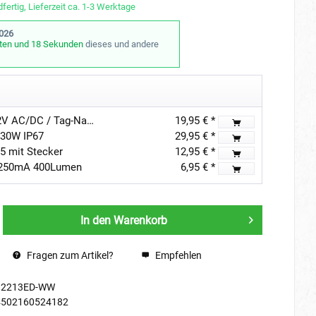
fertig, Lieferzeit ca. 1-3 Werktage
2026
ten und 18 Sekunden
dieses und andere
Gartus Dämmerungssensor 12V AC/DC / Tag-Nacht-Schalter
19,95 € *
 30W IP67
29,95 € *
65 mit Stecker
12,95 € *
 250mA 400Lumen
6,95 € *
In den
Warenkorb
Fragen zum Artikel?
Empfehlen
12213ED-WW
4502160524182