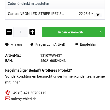
Zubehör direkt mitbestellen
Gartus NEON LED STRIPE IP67 3000K 24V 50CM
22,95 € *
In den
Warenkorb
Fragen zum Artikel?
Empfehlen
Merken
Artikel-Nr.:
13107WW-KIT
EAN:
4502160524243
Regelmäßiger Bedarf? Größeres Projekt?
Sonderkonditionen bespricht unser Firmenkundenteam gerne
mit Ihnen.
+49 (0) 421 59702112
sales@vbled.de