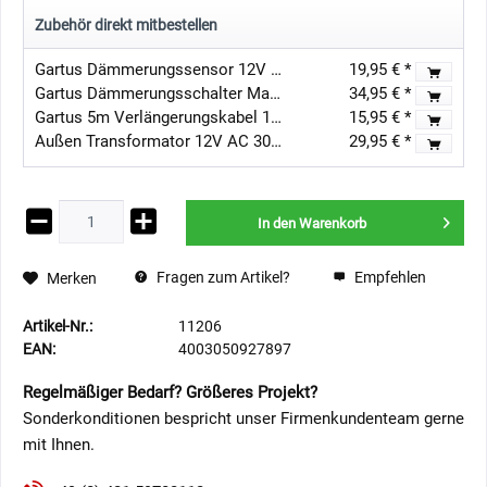
Zubehör direkt mitbestellen
Gartus Dämmerungssensor 12V AC/DC / Tag-Nacht-Schalter
19,95 € *
Gartus Dämmerungsschalter Max 54W für 12V Gartenbeleuchtung
34,95 € *
Gartus 5m Verlängerungskabel 12V - Außenbereich
15,95 € *
Außen Transformator 12V AC 30W IP67
29,95 € *
In den
Warenkorb
Fragen zum Artikel?
Empfehlen
Merken
Artikel-Nr.:
11206
EAN:
4003050927897
Regelmäßiger Bedarf? Größeres Projekt?
Sonderkonditionen bespricht unser Firmenkundenteam gerne
mit Ihnen.