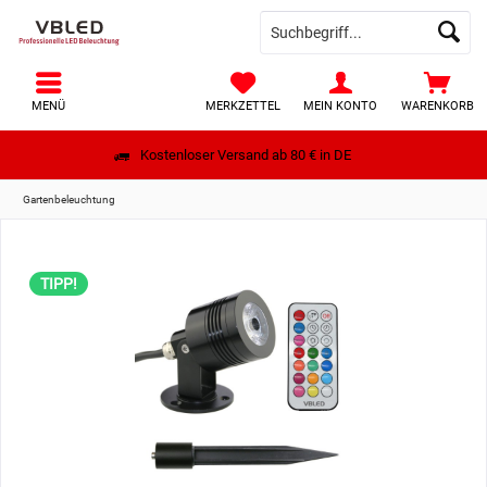
MENÜ
MERKZETTEL
MEIN KONTO
WARENKORB
Kostenloser Versand ab 80 € in DE
Gartenbeleuchtung
TIPP!