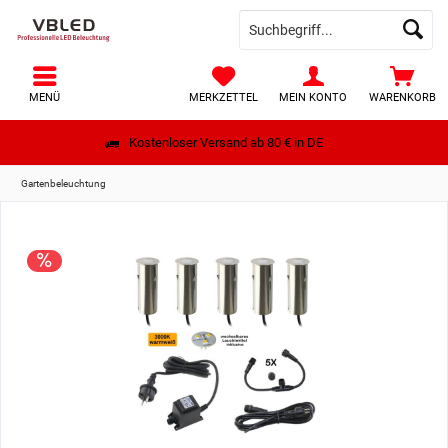
MENÜ
MERKZETTEL
MEIN KONTO
WARENKORB
Kostenloser Versand ab 80 € in DE
Gartenbeleuchtung