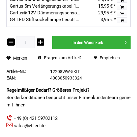
Gartus 5m Verlängerungskabel 12V - Außenbereich
15,95 € *
Gartus® 12V Dämmerungssensor IP65
29,95 € *
G4 LED Stiftsockellampe Leuchtmittel / 3 LEDs - 12V AC/DC - Warmweiss - 1W
3,95 € *
In den
Warenkorb
Fragen zum Artikel?
Empfehlen
Merken
Artikel-Nr.:
12208WW-5KIT
EAN:
4003050933324
Regelmäßiger Bedarf? Größeres Projekt?
Sonderkonditionen bespricht unser Firmenkundenteam gerne
mit Ihnen.
+49 (0) 421 59702112
sales@vbled.de