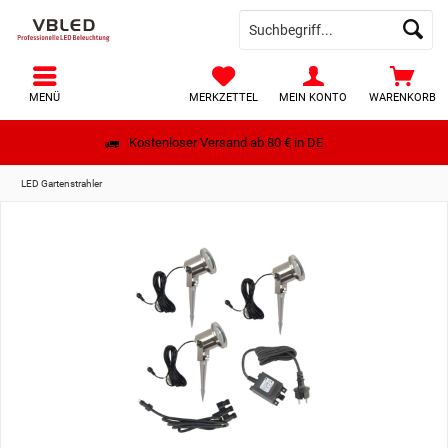
MENÜ
MERKZETTEL
MEIN KONTO
WARENKORB
Kostenloser Versand ab 80 € in DE
LED Gartenstrahler