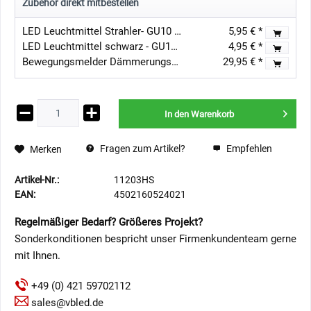
Zubehör direkt mitbestellen
LED Leuchtmittel Strahler- GU10 - 5W 3000K
5,95 € *
LED Leuchtmittel schwarz - GU10 - 3,5W
4,95 € *
Bewegungsmelder Dämmerungssensor Aussen IP65 230VAC
29,95 € *
In den
Warenkorb
Fragen zum Artikel?
Empfehlen
Merken
Artikel-Nr.:
11203HS
EAN:
4502160524021
Regelmäßiger Bedarf? Größeres Projekt?
Sonderkonditionen bespricht unser Firmenkundenteam gerne
mit Ihnen.
+49 (0) 421 59702112
sales@vbled.de