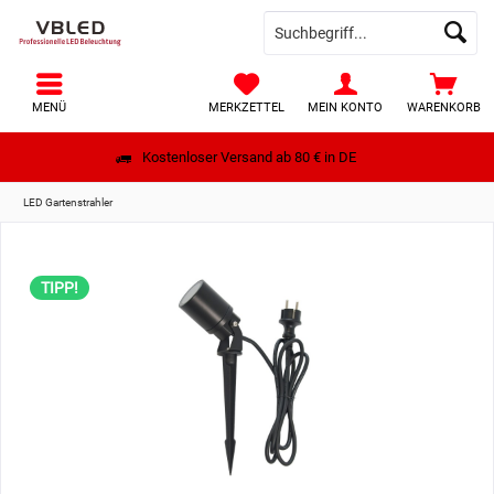
MENÜ
MERKZETTEL
MEIN KONTO
WARENKORB
Kostenloser Versand ab 80 € in DE
LED Gartenstrahler
TIPP!