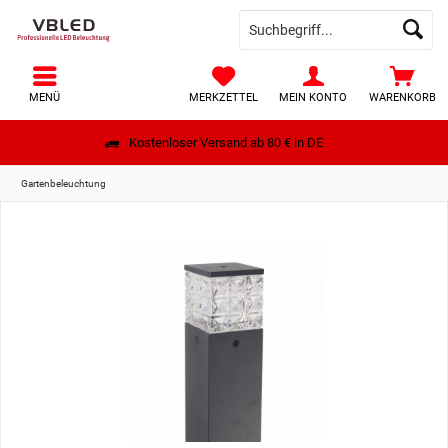
MENÜ
MERKZETTEL
MEIN KONTO
WARENKORB
Kostenloser Versand ab 80 € in DE
Gartenbeleuchtung