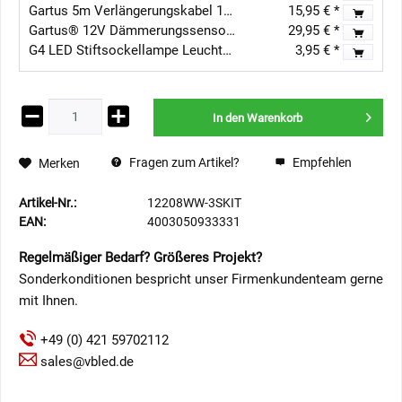
Gartus 5m Verlängerungskabel 12V - Außenbereich
15,95 € *
Gartus® 12V Dämmerungssensor IP65
29,95 € *
G4 LED Stiftsockellampe Leuchtmittel / 3 LEDs - 12V AC/DC - Warmweiss - 1W
3,95 € *
In den
Warenkorb
Fragen zum Artikel?
Empfehlen
Merken
Artikel-Nr.:
12208WW-3SKIT
EAN:
4003050933331
Regelmäßiger Bedarf? Größeres Projekt?
Sonderkonditionen bespricht unser Firmenkundenteam gerne
mit Ihnen.
+49 (0) 421 59702112
sales@vbled.de