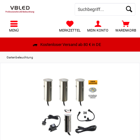
MENÜ
MERKZETTEL
MEIN KONTO
WARENKORB
Kostenloser Versand ab 80 € in DE
Gartenbeleuchtung