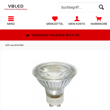
MENÜ
MERKZETTEL
MEIN KONTO
WARENKORB
Kostenloser Versand ab 80 € in DE
LED Leuchtmittel