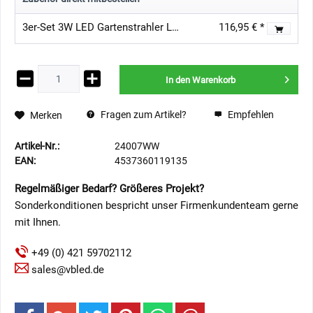
3er-Set 3W LED Gartenstrahler LED wechselbar Leuchtmittel 12VAC/DC Warmweiß 3000K
116,95 € *
In den
Warenkorb
Fragen zum Artikel?
Empfehlen
Merken
Artikel-Nr.:
24007WW
EAN:
4537360119135
Regelmäßiger Bedarf? Größeres Projekt?
Sonderkonditionen bespricht unser Firmenkundenteam gerne
mit Ihnen.
+49 (0) 421 59702112
sales@vbled.de