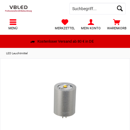
MENÜ
MERKZETTEL
MEIN KONTO
WARENKORB
Kostenloser Versand ab 80 € in DE
LED Leuchtmittel