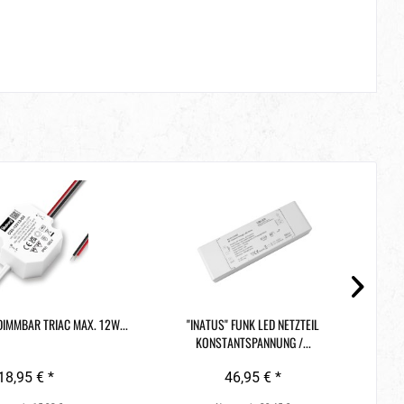
DIMMBAR TRIAC MAX. 12W...
"INATUS" FUNK LED NETZTEIL
12V
KONSTANTSPANNUNG /...
18,95 € *
46,95 € *