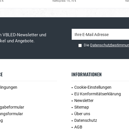
5 €
Nettopreis: 16,76 €
Net
en VBLED-Newsletter und
tikel und Angebote.
Die
Datenschutzbestimmu
CE
INFORMATIONEN
dingungen
Cookie-Einstellungen
EU Konformitätserklärung
Newsletter
kgabeformular
Sitemap
ungsformular
Über uns
ng
Datenschutz
AGB