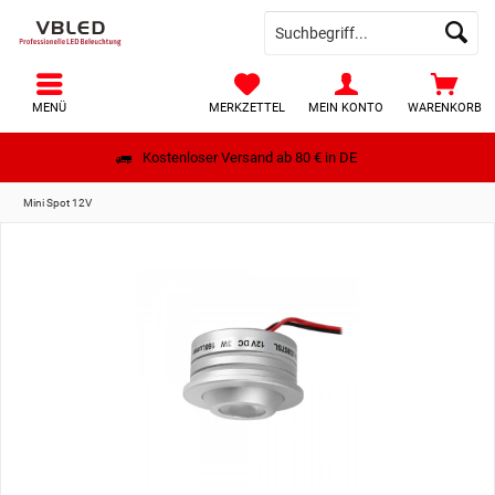
MENÜ
MERKZETTEL
MEIN KONTO
WARENKORB
Kostenloser Versand ab 80 € in DE
Mini Spot 12V