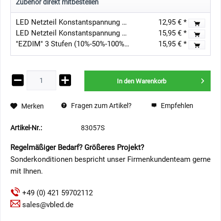
Zubehör direkt mitbestellen
LED Netzteil Konstantspannung / 12V DC / 6W nicht dimmbar
12,95 € *
LED Netzteil Konstantspannung / 12V DC / 15W Ultra Slim Flach IP44
15,95 € *
"EZDIM" 3 Stufen (10%-50%-100%) LED Dimmer 12V-24V DC 3A Max für dimmbare LED-Leuchte
15,95 € *
In den
Warenkorb
Fragen zum Artikel?
Empfehlen
Merken
Artikel-Nr.:
83057S
Regelmäßiger Bedarf? Größeres Projekt?
Sonderkonditionen bespricht unser Firmenkundenteam gerne
mit Ihnen.
+49 (0) 421 59702112
sales@vbled.de