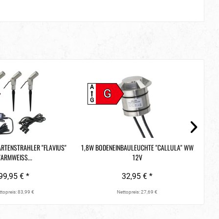
A
A
G
G
G
ARTENSTRAHLER "FLAVIUS"
1,8W BODENEINBAULEUCHTE "CALLULA" WW
LED
ARMWEISS...
12V
99,95 € *
32,95 € *
topreis: 83,99 €
Nettopreis: 27,69 €