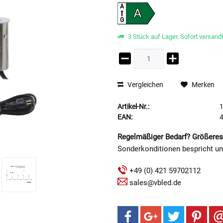
A
A
G
3 Stück auf Lager. Sofort versandf
Vergleichen
Merken
Artikel-Nr.:
EAN:
Regelmäßiger Bedarf? Größeres
Sonderkonditionen bespricht u
+49 (0) 421 59702112
sales@vbled.de