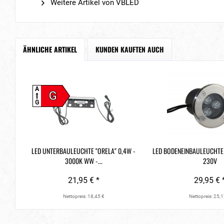
Weitere Artikel von VBLED
ÄHNLICHE ARTIKEL
KUNDEN KAUFTEN AUCH
A
G
G
LED UNTERBAULEUCHTE "ORELA" 0,4W -
LED BODENEINBAULEUCHTE 
3000K WW -...
230V
21,95 € *
29,95 € 
Nettopreis: 18,45 €
Nettopreis: 25,1