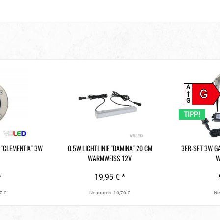
A
G
G
TIPP!
"CLEMENTIA" 3W
0,5W LICHTLINIE "DAMINA" 20 CM
3ER-SET 3W G
WARMWEISS 12V
W
*
19,95 € *
7 €
Nettopreis: 16,76 €
Net