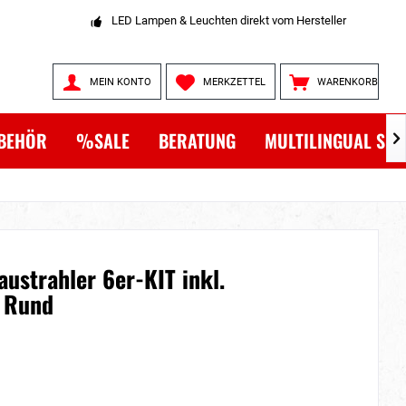
LED Lampen & Leuchten direkt vom Hersteller
MEIN KONTO
MERKZETTEL
WARENKORB
BEHÖR
%SALE
BERATUNG
MULTILINGUAL SH

ustrahler 6er-KIT inkl.
 Rund