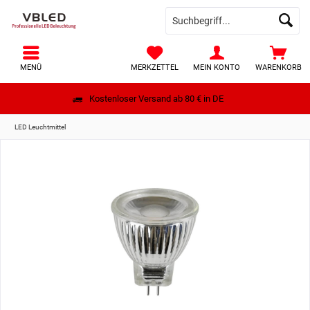
MENÜ
MERKZETTEL
MEIN KONTO
WARENKORB
Kostenloser Versand ab 80 € in DE
LED Leuchtmittel