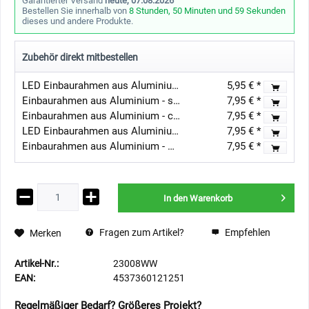
Garantierter Versand
heute, 07.08.2026
Bestellen Sie innerhalb von
8 Stunden, 50 Minuten und 59 Sekunden
dieses und andere Produkte.
Zubehör direkt mitbestellen
LED Einbaurahmen aus Aluminium - weiß - eckig - glänzend - schwenkbar
5,95 € *
Einbaurahmen aus Aluminium - silber Optik - rund - gebürstet - schwenkbar
7,95 € *
Einbaurahmen aus Aluminium - chrom Optik - rund - glänzend - schwenkbar
7,95 € *
LED Einbaurahmen aus Aluminium - silber - eckig - gebürstet - schwenkbar
7,95 € *
Einbaurahmen aus Aluminium - weiße Optik - rund - glänzend - schwenkbar
7,95 € *
In den
Warenkorb
Fragen zum Artikel?
Empfehlen
Merken
Artikel-Nr.:
23008WW
EAN:
4537360121251
Regelmäßiger Bedarf? Größeres Projekt?