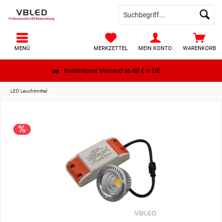
MENÜ
MERKZETTEL
MEIN KONTO
WARENKORB
Kostenloser Versand ab 80 € in DE
LED Leuchtmittel