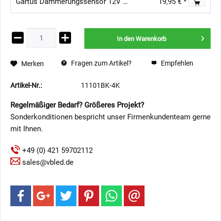
Gartus Dämmerungssensor 12V AC/DC / Tag-Nacht-Schalter
19,95 € *
In den
Warenkorb
Fragen zum Artikel?
Empfehlen
Merken
Artikel-Nr.:
11101BK-4K
Regelmäßiger Bedarf? Größeres Projekt?
Sonderkonditionen bespricht unser Firmenkundenteam gerne
mit Ihnen.
+49 (0) 421 59702112
sales@vbled.de