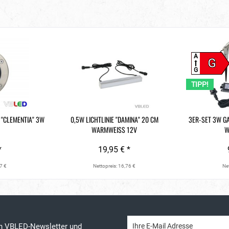
A
G
G
TIPP!
"CLEMENTIA" 3W
0,5W LICHTLINIE "DAMINA" 20 CM
3ER-SET 3W G
WARMWEISS 12V
W
*
19,95 € *
7 €
Nettopreis: 16,76 €
Net
en VBLED-Newsletter und