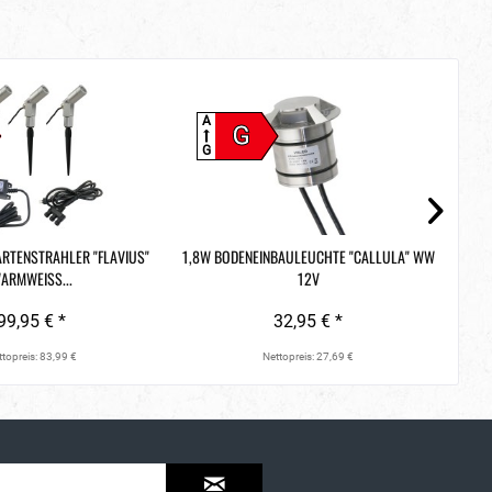
A
A
G
G
G
ARTENSTRAHLER "FLAVIUS"
1,8W BODENEINBAULEUCHTE "CALLULA" WW
LED
ARMWEISS...
12V
99,95 € *
32,95 € *
topreis: 83,99 €
Nettopreis: 27,69 €