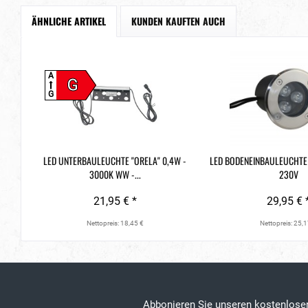
ÄHNLICHE ARTIKEL
KUNDEN KAUFTEN AUCH
A
G
G
LED UNTERBAULEUCHTE "ORELA" 0,4W -
LED BODENEINBAULEUCHTE 
3000K WW -...
230V
21,95 € *
29,95 € 
Nettopreis: 18,45 €
Nettopreis: 25,1
Abbonieren Sie unseren kostenlos