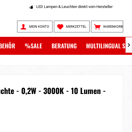
LED Lampen & Leuchten direkt vom Hersteller
MEIN KONTO
MERKZETTEL
WARENKORB
BEHÖR
%SALE
BERATUNG
MULTILINGUAL SH

chte - 0,2W - 3000K - 10 Lumen -