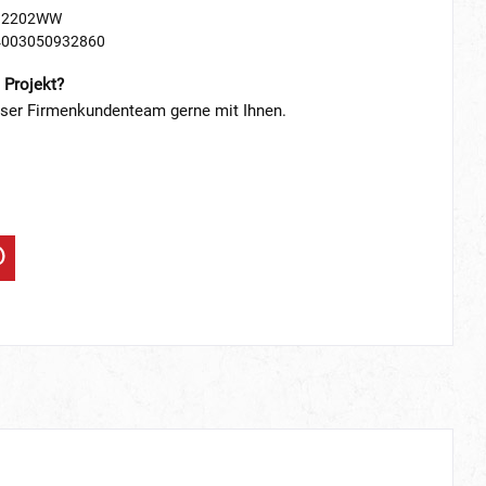
12202WW
4003050932860
 Projekt?
nser Firmenkundenteam gerne mit Ihnen.