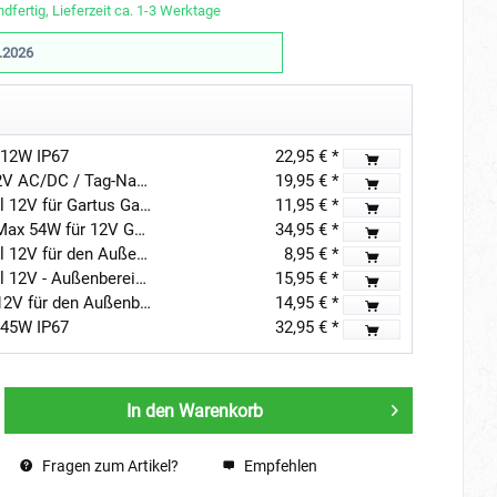
dfertig, Lieferzeit ca. 1-3 Werktage
.2026
 12W IP67
22,95 € *
Gartus Dämmerungssensor 12V AC/DC / Tag-Nacht-Schalter
19,95 € *
Gartus 2m Verlängerungskabel 12V für Gartus Garten Beleuchtung
11,95 € *
Gartus Dämmerungsschalter Max 54W für 12V Gartenbeleuchtung
34,95 € *
Gartus 1m Verlängerungskabel 12V für den Außenbereich
8,95 € *
Gartus 5m Verlängerungskabel 12V - Außenbereich
15,95 € *
Gartus 4m Verbindungskabel 12V für den Außenbereich
14,95 € *
 45W IP67
32,95 € *
In den
Warenkorb
Fragen zum Artikel?
Empfehlen