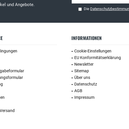
tikel und Angebote.
Die
Datenschutzbestimmu
CE
INFORMATIONEN
dingungen
Cookie-Einstellungen
EU Konformitätserklärung
Newsletter
kgabeformular
Sitemap
ungsformular
Über uns
ng
Datenschutz
AGB
ten
Impressum
 Versand