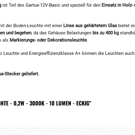
ig
ist Teil des
Gartus-12V-Basic
und speziell für den
Einsatz in Holz-
it der Boden-Leuchte mit einer
Linse aus gehärtetem Glas
bietet e
ren und begehen
, da das Gehäuse Belastungen
bis zu 400 kg
standhä
s als
Markierungs- oder Dekorationsleuchte
.
ro Leuchte und Energieeffizienzklasse A+ können die Leuchten auc
-Stecker geliefert.
E - 0,2W - 3000K - 10 LUMEN - ECKIG"