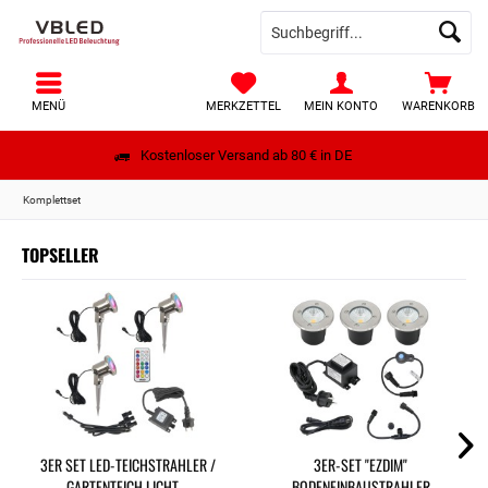
MENÜ
MERKZETTEL
MEIN KONTO
WARENKORB
Kostenloser Versand ab 80 € in DE
Komplettset
TOPSELLER
3ER SET LED-TEICHSTRAHLER /
3ER-SET "EZDIM"
GARTENTEICH LICHT...
BODENEINBAUSTRAHLER