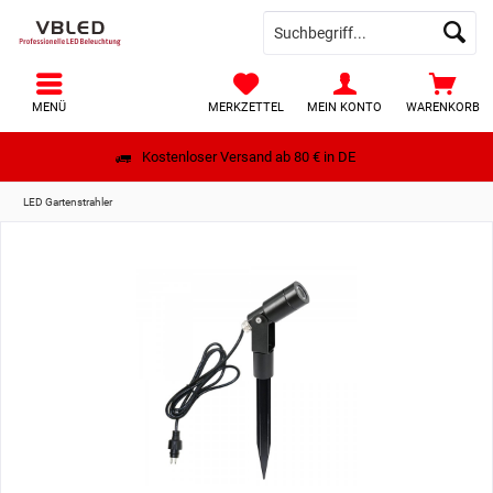
MENÜ
MERKZETTEL
MEIN KONTO
WARENKORB
Kostenloser Versand ab 80 € in DE
LED Gartenstrahler