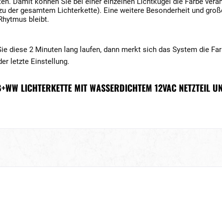
ten. Damit können Sie bei einer einzelnen Lichtkugel die Farbe verän
 zu der gesamtem Lichterkette). Eine weitere Besonderheit und groß
Rhytmus bleibt.
Sie diese 2 Minuten lang laufen, dann merkt sich das System die F
er letzte Einstellung.
B+WW LICHTERKETTE MIT WASSERDICHTEM 12VAC NETZTEIL U