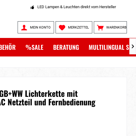
LED Lampen & Leuchten direkt vom Hersteller
MEIN KONTO
MERKZETTEL
WARENKORB
BEHÖR
%SALE
BERATUNG
MULTILINGUAL SH

RGB+WW Lichterkette mit
C Netzteil und Fernbedienung