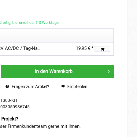
fertig, Lieferzeit ca. 1-3 Werktage
Gartus Dämmerungssensor 12V AC/DC / Tag-Nacht-Schalter
19,95 € *
In den
Warenkorb
Fragen zum Artikel?
Empfehlen
11303-KIT
4003050936745
 Projekt?
nser Firmenkundenteam gerne mit Ihnen.