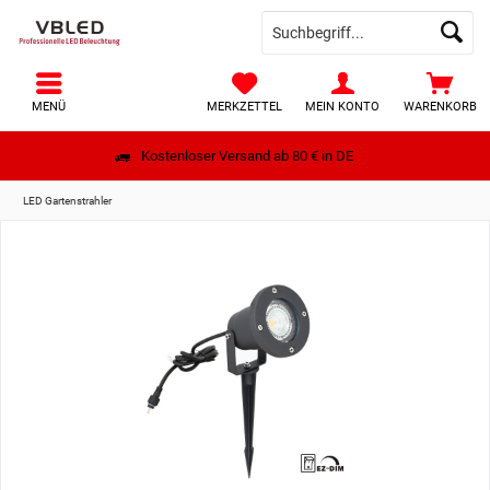
MENÜ
MERKZETTEL
MEIN KONTO
WARENKORB
Kostenloser Versand ab 80 € in DE
LED Gartenstrahler