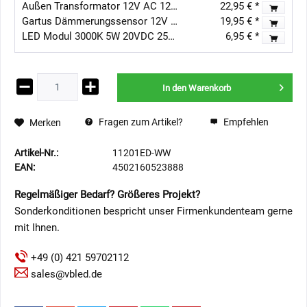
Außen Transformator 12V AC 12W IP67
22,95 € *
Gartus Dämmerungssensor 12V AC/DC / Tag-Nacht-Schalter
19,95 € *
LED Modul 3000K 5W 20VDC 250mA 400Lumen
6,95 € *
In den
Warenkorb
Fragen zum Artikel?
Empfehlen
Merken
Artikel-Nr.:
11201ED-WW
EAN:
4502160523888
Regelmäßiger Bedarf? Größeres Projekt?
Sonderkonditionen bespricht unser Firmenkundenteam gerne
mit Ihnen.
+49 (0) 421 59702112
sales@vbled.de