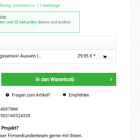
fertig, Lieferzeit ca. 1-3 Werktage
2026
ten und 34 Sekunden
dieses und andere
Bewegungsmelder Dämmerungssensor Aussen IP65 230VAC
29,95 € *
In den
Warenkorb
Fragen zum Artikel?
Empfehlen
14007WW
4502160524328
 Projekt?
nser Firmenkundenteam gerne mit Ihnen.