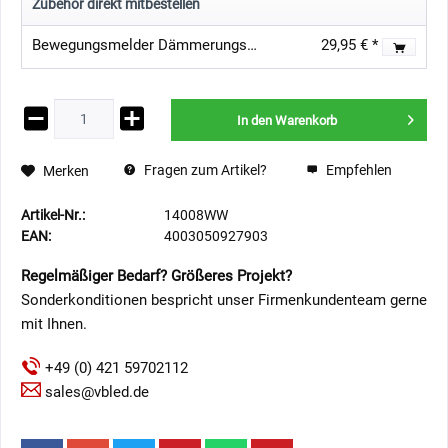
Zubehör direkt mitbestellen
Bewegungsmelder Dämmerungssensor Aussen IP65 230VAC
29,95 € *
In den
Warenkorb
Fragen zum Artikel?
Empfehlen
Merken
Artikel-Nr.:
14008WW
EAN:
4003050927903
Regelmäßiger Bedarf? Größeres Projekt?
Sonderkonditionen bespricht unser Firmenkundenteam gerne
mit Ihnen.
+49 (0) 421 59702112
sales@vbled.de