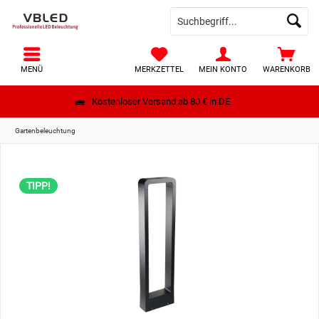
MENÜ
MERKZETTEL
MEIN KONTO
WARENKORB
Kostenloser Versand ab 80 € in DE
Gartenbeleuchtung
TIPP!