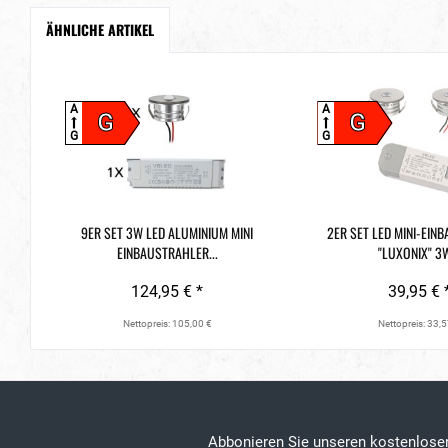
ÄHNLICHE ARTIKEL
A
A
G
G
G
G
9ER SET 3W LED ALUMINIUM MINI
2ER SET LED MINI-EIN
EINBAUSTRAHLER...
"LUXONIX" 3W
124,95 € *
39,95 € 
Nettopreis: 105,00 €
Nettopreis: 33,5
Abbonieren Sie unseren kostenlos