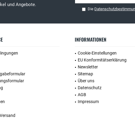
tikel und Angebote.
Die
Datenschutzbestimmu
CE
INFORMATIONEN
dingungen
Cookie-Einstellungen
EU Konformitätserklärung
Newsletter
kgabeformular
Sitemap
ungsformular
Über uns
ng
Datenschutz
AGB
ten
Impressum
 Versand