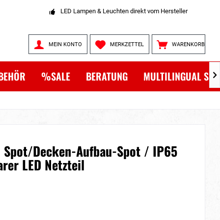
LED Lampen & Leuchten direkt vom Hersteller
MEIN KONTO
MERKZETTEL
WARENKORB
BEHÖR
%SALE
BERATUNG
MULTILINGUAL SH

i Spot/Decken-Aufbau-Spot / IP65
rer LED Netzteil