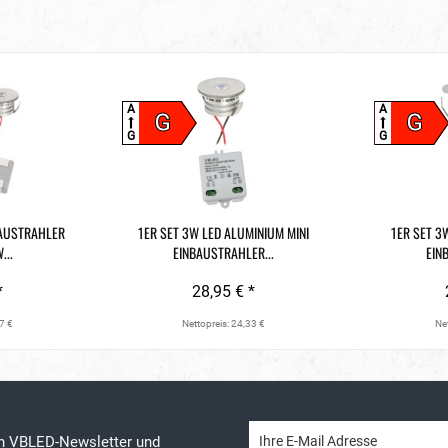
A
A
G
G
G
G
BAUSTRAHLER
1ER SET 3W LED ALUMINIUM MINI
1ER SET 3
...
EINBAUSTRAHLER...
EIN
*
28,95 € *
7 €
Nettopreis: 24,33 €
Net
en VBLED-Newsletter und