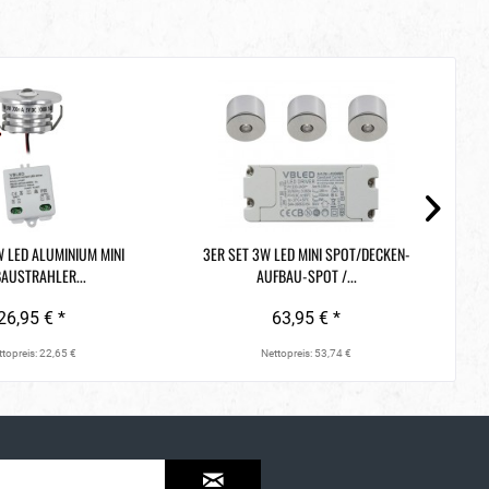
A
G
W LED ALUMINIUM MINI
3ER SET 3W LED MINI SPOT/DECKEN-
2
BAUSTRAHLER...
AUFBAU-SPOT /...
26,95 € *
63,95 € *
topreis: 22,65 €
Nettopreis: 53,74 €