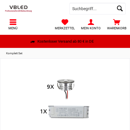
MENÜ
MERKZETTEL
MEIN KONTO
WARENKORB
Kostenloser Versand ab 80 € in DE
Komplett Set