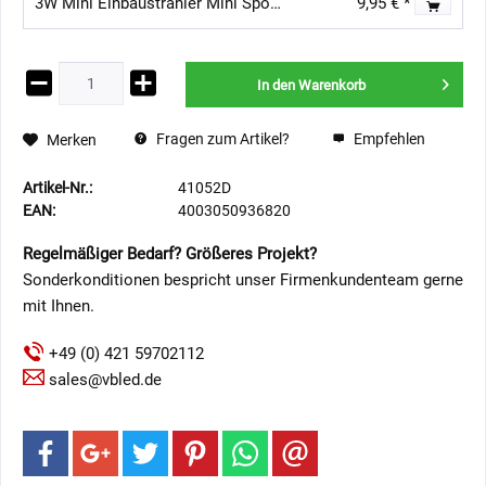
3W Mini Einbaustrahler Mini Spot "Pialux"- IP65 - 3000K 3V 700mA
9,95 € *
In den
Warenkorb
Fragen zum Artikel?
Empfehlen
Merken
Artikel-Nr.:
41052D
EAN:
4003050936820
Regelmäßiger Bedarf? Größeres Projekt?
Sonderkonditionen bespricht unser Firmenkundenteam gerne
mit Ihnen.
+49 (0) 421 59702112
sales@vbled.de