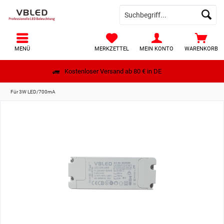
MENÜ
MERKZETTEL
MEIN KONTO
WARENKORB
Kostenloser Versand ab 80 € in DE
Für 3W LED/700mA