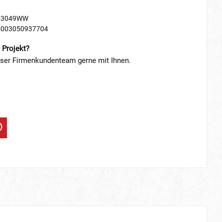
83049WW
4003050937704
 Projekt?
nser Firmenkundenteam gerne mit Ihnen.