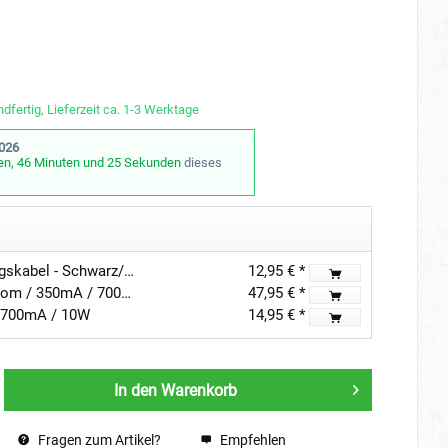
dfertig, Lieferzeit ca. 1-3 Werktage
2026
en, 46 Minuten und 24 Sekunden
dieses
20meter -22 AWG Verlängerungskabel - Schwarz/Rot
12,95 € *
Funk LED Netzteil Konstantstrom / 350mA / 700mA / 18-36W / "INATUS"
47,95 € *
/ 700mA / 10W
14,95 € *
In den
Warenkorb
Fragen zum Artikel?
Empfehlen