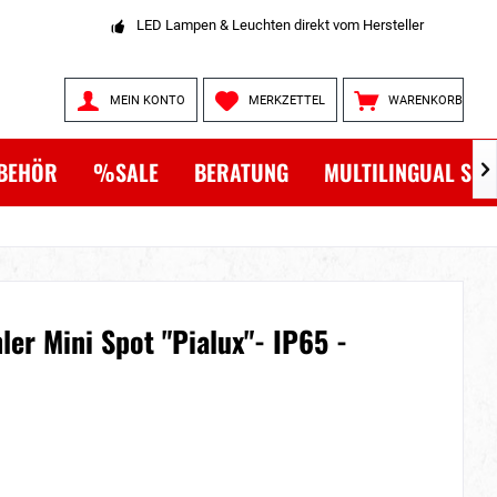
LED Lampen & Leuchten direkt vom Hersteller
MEIN KONTO
MERKZETTEL
WARENKORB
BEHÖR
%SALE
BERATUNG
MULTILINGUAL SH

ler Mini Spot "Pialux"- IP65 -