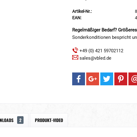
Artikel-Nr.:
EAN:
Regelmäßiger Bedarf? Größeres
Sonderkonditionen bespricht u
+49 (0) 421 59702112
sales@vbled.de
NLOADS
2
PRODUKT-VIDEO