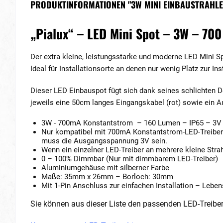
PRODUKTINFORMATIONEN "3W MINI EINBAUSTRAHLER 
„Pialux“ – LED Mini Spot – 3W – 70
Der extra kleine, leistungsstarke und moderne LED Mini 
Ideal für Installationsorte an denen nur wenig Platz zur 
Dieser LED Einbauspot fügt sich dank seines schlichten D
jeweils eine 50cm langes Eingangskabel (rot) sowie ein 
3W - 700mA Konstantstrom – 160 Lumen – IP65 – 3V 
Nur kompatibel mit 700mA Konstantstrom-LED-Treiber. 
muss die Ausgangsspannung 3V sein.
Wenn ein einzelner LED-Treiber an mehrere kleine Stra
0 – 100% Dimmbar (Nur mit dimmbarem LED-Treiber)
Aluminiumgehäuse mit silberner Farbe
Maße: 35mm x 26mm – Borloch: 30mm
Mit 1-Pin Anschluss zur einfachen Installation – Lebe
Sie können aus dieser Liste den passenden LED-Treibe