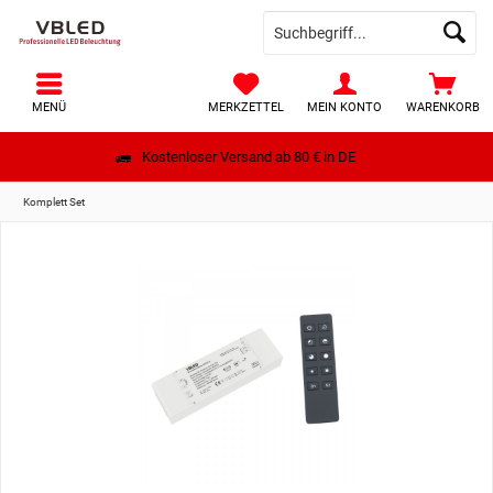
MENÜ
MERKZETTEL
MEIN KONTO
WARENKORB
Kostenloser Versand ab 80 € in DE
Komplett Set