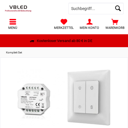
MENÜ
MERKZETTEL
MEIN KONTO
WARENKORB
Kostenloser Versand ab 80 € in DE
Komplett Set