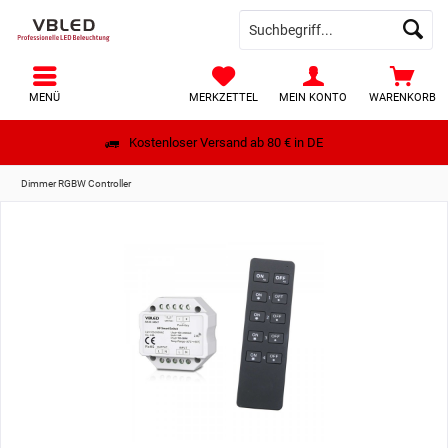
MENÜ
MERKZETTEL
MEIN KONTO
WARENKORB
Kostenloser Versand ab 80 € in DE
Dimmer RGBW Controller