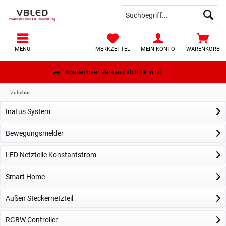
MENÜ
MERKZETTEL
MEIN KONTO
WARENKORB
Kostenloser Versand ab 80 € in DE
Zubehör
Inatus System
Bewegungsmelder
LED Netzteile Konstantstrom
Smart Home
Außen Steckernetzteil
RGBW Controller