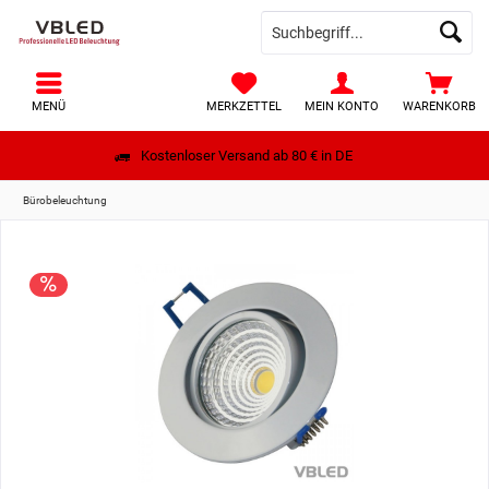
MENÜ
MERKZETTEL
MEIN KONTO
WARENKORB
Kostenloser Versand ab 80 € in DE
Bürobeleuchtung