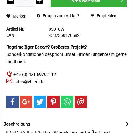
In den
Warenkorb
Fragen zum Artikel?
Empfehlen
Merken
Artikel-Nr.:
83018W
EAN:
4537360120582
Regelmäßiger Bedarf? Größeres Projekt?
Sonderkonditionen bespricht unser Firmenkundenteam gerne
mit Ihnen.
+49 (0) 421 59702112
sales@vbled.de
Beschreibung
LED EINBAULEUCHTE - 7W ►Modern, extra flach und