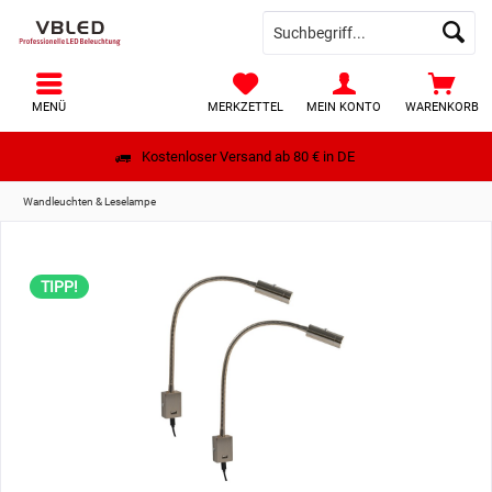
MENÜ
MERKZETTEL
MEIN KONTO
WARENKORB
Kostenloser Versand ab 80 € in DE
Wandleuchten & Leselampe
TIPP!