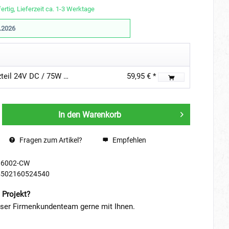
ertig, Lieferzeit ca. 1-3 Werktage
.2026
"INATUS" SET - Funk LED Netzteil 24V DC / 75W inkl. Fernbedienung
59,95 € *
In den
Warenkorb
Fragen zum Artikel?
Empfehlen
36002-CW
4502160524540
 Projekt?
nser Firmenkundenteam gerne mit Ihnen.