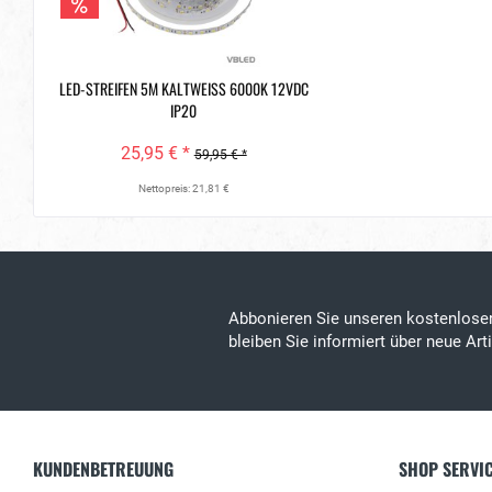
LED-STREIFEN 5M KALTWEISS 6000K 12VDC I
P20
25,95 € *
59,95 € *
Nettopreis: 21,81 €
Abbonieren Sie unseren kostenlos
bleiben Sie informiert über neue Ar
KUNDENBETREUUNG
SHOP SERVI