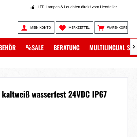
LED Lampen & Leuchten direkt vom Hersteller
MEIN KONTO
MERKZETTEL
WARENKORB
BEHÖR
%SALE
BERATUNG
MULTILINGUAL SH

 kaltweiß wasserfest 24VDC IP67