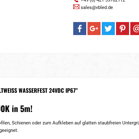
+49 (0) 421 59702112
sales@vbled.de
TWEISS WASSERFEST 24VDC IP67"
00K in 5m!
ofilen, Schienen oder zum Aufkleben auf glatten staubfreien Untergr
geeignet.