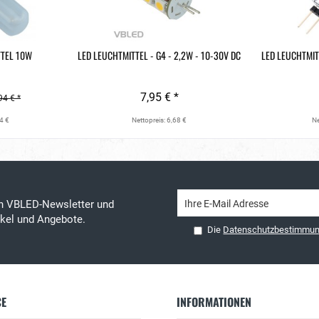
TTEL 10W
LED LEUCHTMITTEL - G4 - 2,2W - 10-30V DC
LED LEUCHTMIT
7,95 € *
94 € *
4 €
Nettopreis: 6,68 €
Ne
en VBLED-Newsletter und
tikel und Angebote.
Die
Datenschutzbestimmu
CE
INFORMATIONEN