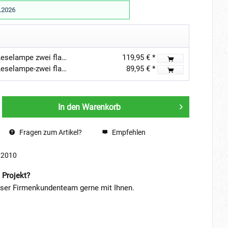
.2026
2er-Set LED-Bettbeleuchtung Leselampe zwei flammig- 2X6W -3000K - DIMMBAR
119,95 € *
1er-Set LED-Bettbeleuchtung Leselampe-zwei flammig 6W - 40cm Schwanenhals - DIMMBAR
89,95 € *
In den
Warenkorb
Fragen zum Artikel?
Empfehlen
22010
 Projekt?
nser Firmenkundenteam gerne mit Ihnen.