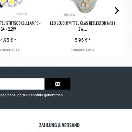
TEL STIFTSOCKELLLAMPE -
LED LEUCHTMITTEL GLAS REFLEKTOR MR11
LE
G4 - 2,2W
2W,...
4,95 € *
5,95 € *
ttopreis: 4,16 €
Nettopreis: 5,00 €
ngen
habe ich zur Kenntnis genommen.
ZAHLUNG & VERSAND