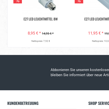
E27 LED LEUCHTMITTEL 8W
E27 LED LEUCHTMI
8,95 € *
11,95 € *
14,95 € *
19,
Nettopreis: 7,52 €
Nettopreis: 10,0
Abbonieren Sie unseren kostenlos
bleiben Sie informiert über neue Ar
KUNDENBETREUUNG
SHOP SERVI