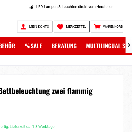
LED Lampen & Leuchten direkt vom Hersteller
MEIN KONTO
MERKZETTEL
WARENKORB
BEHÖR
%SALE
BERATUNG
MULTILINGUAL SH

Bettbeleuchtung zwei flammig
ertig, Lieferzeit ca. 1-3 Werktage