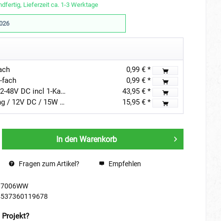
dfertig, Lieferzeit ca. 1-3 Werktage
2026
ach
0,99 € *
-fach
0,99 € *
"INATUS" SET - LED Dimmer 12-48V DC incl 1-Kanal Fernbedienung
43,95 € *
LED Netzteil Konstantspannung / 12V DC / 15W Ultra Slim Flach IP44
15,95 € *
In den
Warenkorb
Fragen zum Artikel?
Empfehlen
87006WW
4537360119678
 Projekt?