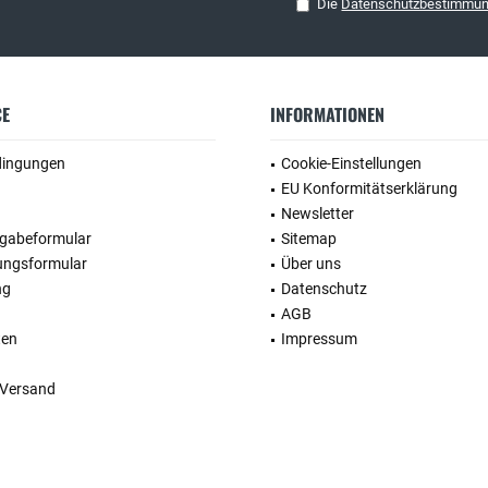
Die
Datenschutzbestimmu
CE
INFORMATIONEN
dingungen
Cookie-Einstellungen
EU Konformitätserklärung
Newsletter
kgabeformular
Sitemap
ungsformular
Über uns
ng
Datenschutz
AGB
ten
Impressum
 Versand