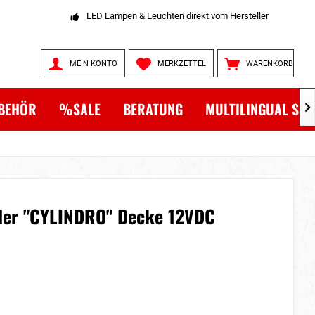
LED Lampen & Leuchten direkt vom Hersteller
MEIN KONTO
MERKZETTEL
WARENKORB
BEHÖR
%SALE
BERATUNG
MULTILINGUAL SH

hler "CYLINDRO" Decke 12VDC