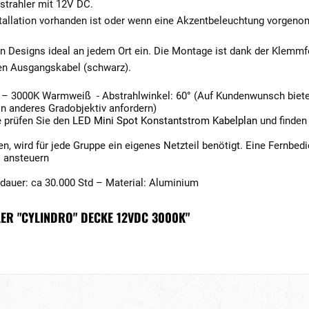
strahler mit 12V DC.
Installation vorhanden ist oder wenn eine Akzentbeleuchtung vorgen
en Designs ideal an jedem Ort ein. Die Montage ist dank der Klemm
nen Ausgangskabel (schwarz).
3000K Warmweiß - Abstrahlwinkel: 60° (Auf Kundenwunsch bieten w
 anderes Gradobjektiv anfordern)
 prüfen Sie den
LED Mini Spot Konstantstrom Kabelplan
und finden 
en, wird für jede Gruppe ein eigenes Netzteil benötigt. Eine Fernbed
– ansteuern
sdauer: ca 30.000 Std – Material: Aluminium
ER "CYLINDRO" DECKE 12VDC 3000K"