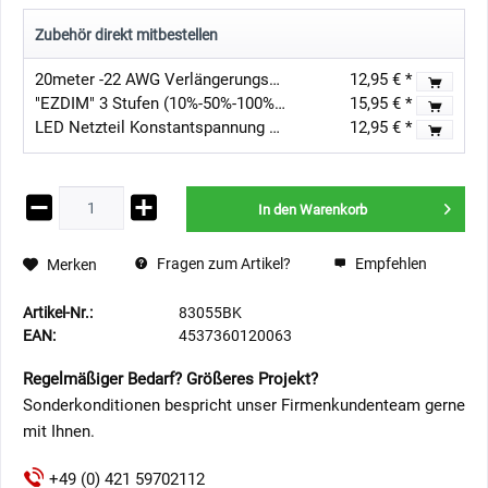
Zubehör direkt mitbestellen
20meter -22 AWG Verlängerungskabel - Schwarz/Rot
12,95 € *
"EZDIM" 3 Stufen (10%-50%-100%) LED Dimmer 12V-24V DC 3A Max für dimmbare LED-Leuchte
15,95 € *
LED Netzteil Konstantspannung / 12V DC / 6W nicht dimmbar
12,95 € *
In den
Warenkorb
Fragen zum Artikel?
Empfehlen
Merken
Artikel-Nr.:
83055BK
EAN:
4537360120063
Regelmäßiger Bedarf? Größeres Projekt?
Sonderkonditionen bespricht unser Firmenkundenteam gerne
mit Ihnen.
+49 (0) 421 59702112