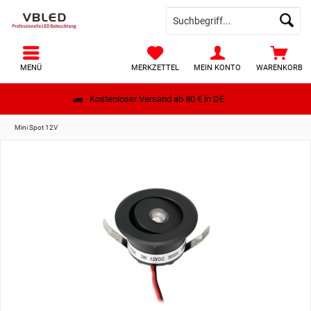
MENÜ
MERKZETTEL
MEIN KONTO
WARENKORB
Kostenloser Versand ab 80 € in DE
Mini Spot 12V