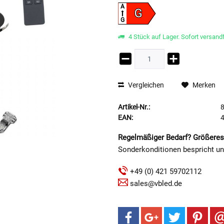
A
G
G
4 Stück auf Lager. Sofort versandf
Vergleichen
Merken
Artikel-Nr.:
EAN:
Regelmäßiger Bedarf? Größeres
Sonderkonditionen bespricht u
+49 (0) 421 59702112
sales@vbled.de