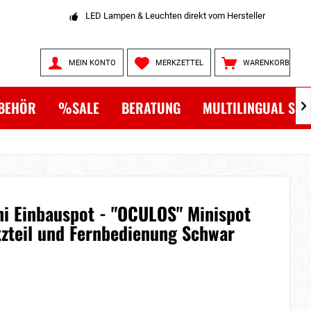
LED Lampen & Leuchten direkt vom Hersteller
MEIN KONTO
MERKZETTEL
WARENKORB
BEHÖR
%SALE
BERATUNG
MULTILINGUAL SH

ni Einbauspot - "OCULOS" Minispot
zteil und Fernbedienung Schwar