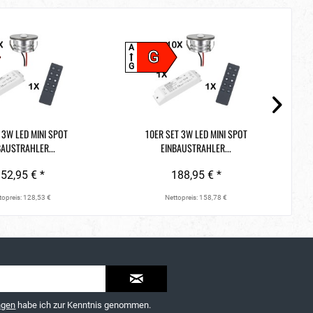
A
A
G
G
G
 3W LED MINI SPOT
10ER SET 3W LED MINI SPOT
BAUSTRAHLER...
EINBAUSTRAHLER...
52,95 € *
188,95 € *
topreis: 128,53 €
Nettopreis: 158,78 €
ngen
habe ich zur Kenntnis genommen.