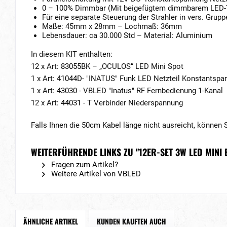
0 – 100% Dimmbar (Mit beigefügtem dimmbarem LED-T
Für eine separate Steuerung der Strahler in vers. Grupp
Maße: 45mm x 28mm – Lochmaß: 36mm
Lebensdauer: ca 30.000 Std – Material: Aluminium
In diesem KIT enthalten:
12 x Art:
83055BK
– „OCULOS“ LED Mini Spot
1 x Art:
41044D
- "INATUS" Funk LED Netzteil Konstantspa
1 x Art:
43030
- VBLED "Inatus" RF Fernbedienung 1-Kanal
12 x Art:
44031
- T Verbinder Niederspannung
Falls Ihnen die 50cm Kabel länge nicht ausreicht, können 
WEITERFÜHRENDE LINKS ZU "12ER-SET 3W LED MINI
Fragen zum Artikel?
Weitere Artikel von VBLED
ÄHNLICHE ARTIKEL
KUNDEN KAUFTEN AUCH