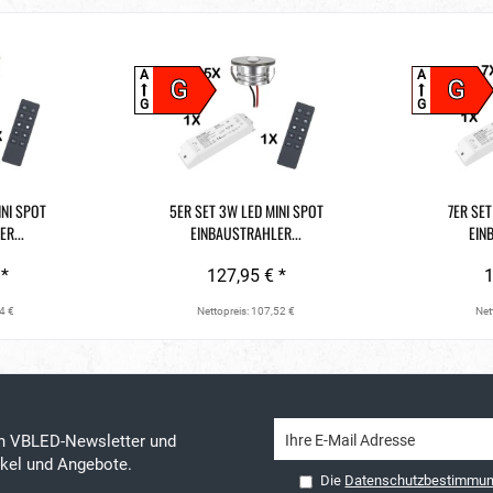
A
A
G
G
G
G
INI SPOT
5ER SET 3W LED MINI SPOT
7ER SET
R...
EINBAUSTRAHLER...
EIN
 *
127,95 € *
1
4 €
Nettopreis: 107,52 €
Net
en VBLED-Newsletter und
tikel und Angebote.
Die
Datenschutzbestimmu